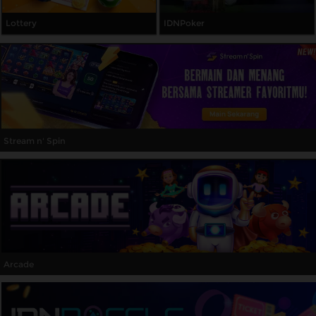
Lottery
IDNPoker
Stream n' Spin
Arcade