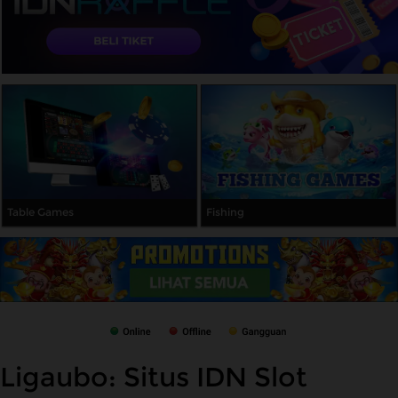
Table Games
Fishing
Ligaubo: Situs IDN Slot