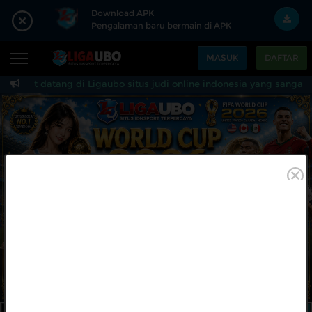
Beranda
Download APK
Pengalaman baru bermain di APK
Sports
BARU
PROMO
MASUK
DAFTAR
Live Casino
BARU
elamat datang di Ligaubo situs judi online indonesia yang sanga
Ligaubo: Situs IDN Slot Onli
IDNPoker
BARU
Slots
PROMO
IDNLIVE
BARU
Stream N Spin
Arcade
PROMO
Table Games
Lottery
BARU
PROMO
MAINKAN
DAFTAR
IDNRaffle