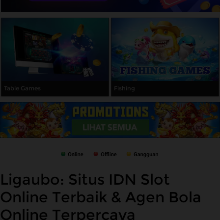
Table Games
Fishing
Ligaubo: Situs IDN Slot
Online Terbaik & Agen Bola
Online Terpercaya