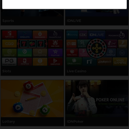
Referral
Promosi
Sports
IDNLIVE
Hubungi Kami
Live Chat
Pengaduan Customer
Pilih Bahasa:
Slots
Live Casino
MASUK
DAFTAR
&copy; Ligaubo: Situs IDN Slot Online Terbaik &
Agen Bola Online Terpercaya. Hak Cipta
Lottery
IDNPoker
Dilindungi.