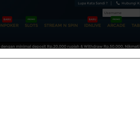
Lupa Kata Sandi ?
Hubungi K
BARU
BARU
PROMO
PROMO
DNPOKER
SLOTS
STREAM N SPIN
IDNLIVE
ARCADE
TAB
a dengan minimal deposit Rp.20.000 rupiah & Withdraw Rp.50.000. Nikmati