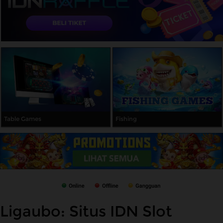
Table Games
Fishing
Ligaubo: Situs IDN Slot