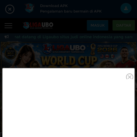
Beranda
Download APK
Pengalaman baru bermain di APK
Sports
BARU
PROMO
MASUK
DAFTAR
Live Casino
BARU
Selamat datang di Ligaubo situs judi online indonesia yang san
Ligaubo: Situs IDN Slot Onli
IDNPoker
BARU
Slots
PROMO
IDNLIVE
BARU
Stream N Spin
Arcade
PROMO
Table Games
Lottery
BARU
PROMO
MAINKAN
DAFTAR
IDNRaffle