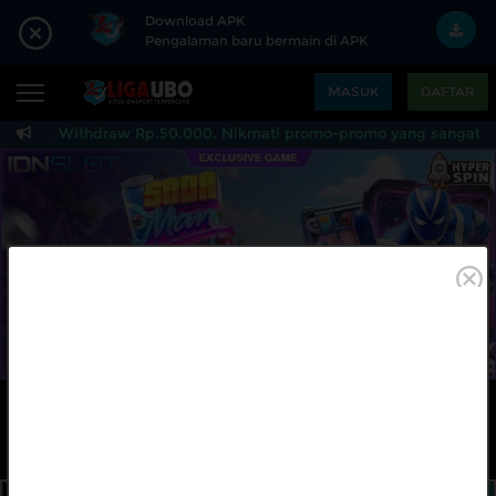
Beranda
Download APK
Pengalaman baru bermain di APK
Sports
BARU
PROMO
MASUK
DAFTAR
Live Casino
BARU
0 rupiah & Withdraw Rp.50.000. Nikmati promo-promo yang sangat m
Ligaubo: Situs IDN Slot Onli
IDNPoker
BARU
Slots
PROMO
IDNLIVE
BARU
Stream N Spin
Arcade
PROMO
MAINKAN
DAFTAR
Table Games
Lottery
BARU
PROMO
IDNRaffle