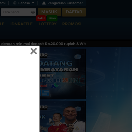
ami
Bahasa
Pengaduan Customer
DAFTAR
BARU
PROMO
LE
IDNRAFFLE
LOTTERY
PROMOSI
a dengan minimal deposit Rp.20.000 rupiah & Withdraw Rp.50.000. Nikmati
×