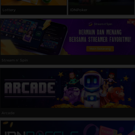
Lottery
IDNPoker
Stream n' Spin
Arcade