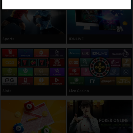
Referral
Promosi
Hubungi Kami
Sports
IDNLIVE
Live Chat
Pengaduan Customer
Pilih Bahasa:
Slots
Live Casino
MASUK
DAFTAR
&copy; Ligaubo: Situs IDN Slot Online Terbaik &
Agen Bola Online Terpercaya. Hak Cipta
Dilindungi.